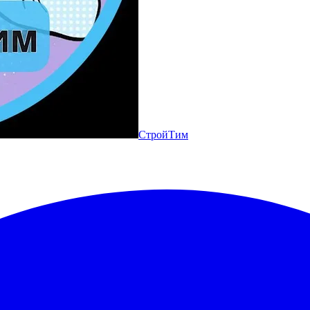
СтройТим